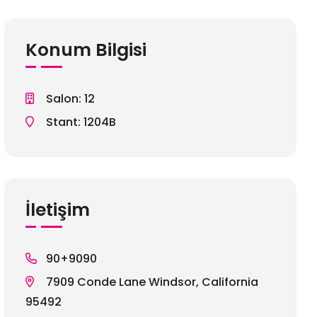
Konum Bilgisi
Salon: 12
Stant: 1204B
İletişim
90+9090
7909 Conde Lane Windsor, California
95492