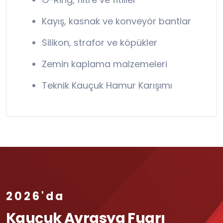
Kayış, kasnak ve konveyör bantlar
Silikon, strafor ve köpükler
Zemin kaplama malzemeleri
Teknik Kauçuk Hamur Karışımı
2026'da
Kauçuk Avrasya Fuarı