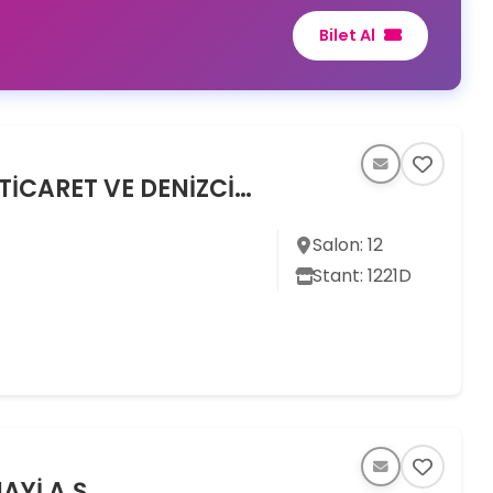
Bilet Al
ADAMAR RUBBER - ADAMAR DIŞ TİCARET VE DENİZCİLİK HİZMETLERİ SAN. TİC. A. Ş.
Salon: 12
Stant: 1221D
Yİ A.Ş.