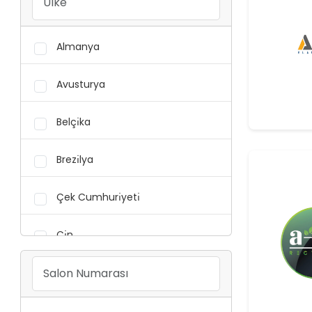
Reaksiyon Ve Süreç
Düzenleyiciler (Akseleratörler,
Almanya
Proses Yardımcıları,
Vulkanizasyon Kimyasalları Vb.)
Avusturya
Kauçuk Üretim Ve Işleme Makineleri
Belçı̇ka
Ekstruder Ve Mikserler
Brezı̇lya
Hamur Makineleri Ve Besleme
Üniteleri
Çek Cumhurı̇yetı̇
Kalıp, Pres Ve Kalenderler
Çı̇n
Enjeksiyon Makineleri
Fransa
Kauçuk Ham Maddeleri Ve Test
Hollanda