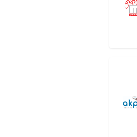
O-Ring, Filtre Ve Fitiller
Lastikler
Hortumlar
Contalar
Diğer
Diğer
Teknik Kauçuk Hamur Karışımı