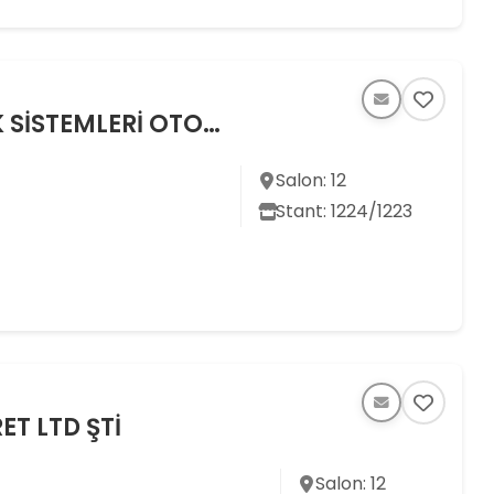
ARBUG ENDÜSTRİYEL ELEKTRONİK SİSTEMLERİ OTOMASYON SAN. TİC. LTD. ŞTİ.
Salon: 12
Stant: 1224/1223
T LTD ŞTİ
Salon: 12