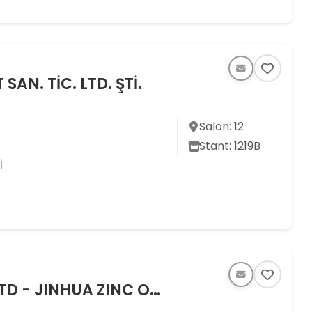
SAN. TİC. LTD. ŞTİ.
Salon: 12
Stant: 1219B
İ
ANHUI JINHUA ZINC OXIDE CO.,LTD - JINHUA ZINC OXIDE FACTORY OF HANSHAN COUNTY