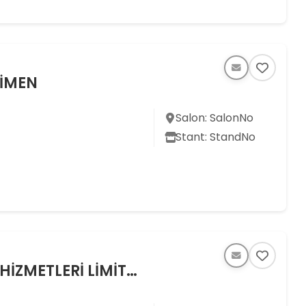
İMEN
Salon: SalonNo
Stant: StandNo
AJANSMİK FUARCILIK VE MEDYA HİZMETLERİ LİMİTED ŞİRKETİ