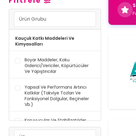
Filtrele
S
F
Kauçuk Katkı Maddeleri Ve
Kimyasalları
Boyar Maddeler, Koku
Giderici/Vericiler, Köpürtücüler
Ve Yapıştırıcılar
Yapısal Ve Performans Artırıcı
Katkılar (Takviye Tozları Ve
Fonksiyonel Dolgular, Reçineler
Vb.)
Koruyucular Ve Stabilizatörler
(Antioksidan Ve Antiozananlar,
Geciktiriciler Vb.)