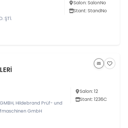
Salon: SalonNo
Stant: StandNo
 ŞTİ.
LERİ
Salon: 12
Stant: 1236C
BH, Hildebrand Prüf- und
üfmaschinen GmbH