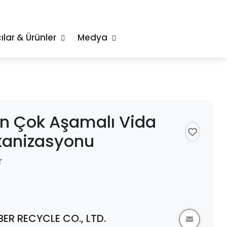
ılar & Ürünler
Medya
erin Çok Aşamalı Vida
kanizasyonu
r
ER RECYCLE CO., LTD.