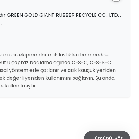
dır GREEN GOLD GIANT RUBBER RECYCLE CO., LTD. .
n.
sunulan ekipmanlar atık lastikleri hammadde
 boyutlu çapraz bağlama ağında C-S-C, C-S-S-C
asal yöntemlerle çatlanır ve atık kauçuk yeniden
üksek değerli yeniden kullanımını sağlayın. Şu anda,
 kullanılmıştır.
Tümünü Gör